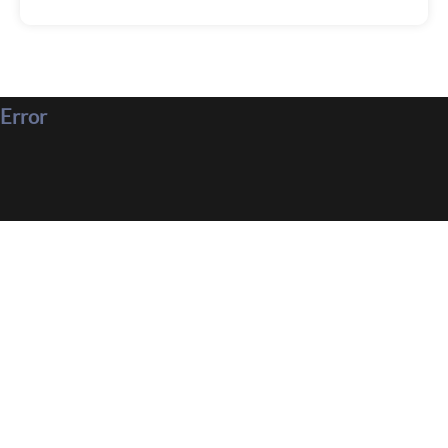
Error
Parlez-nous de votre projet !
Demandez-nous un devis personnalisé, nous vous
répondrons dans les plus brefs délais.