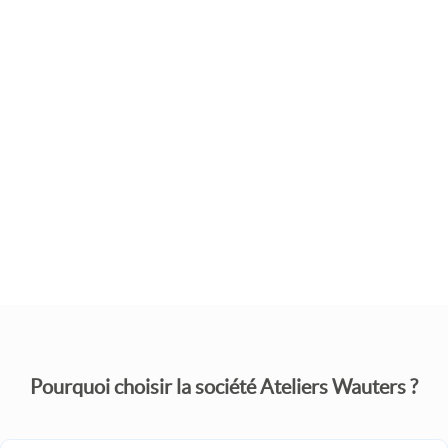
Parlez-nous de votre projet !
Demandez-nous un devis personnalisé, nous vous
répondrons dans les plus brefs délais.
JE SOUHAITE UN DEVIS
Pourquoi choisir la société Ateliers Wauters ?