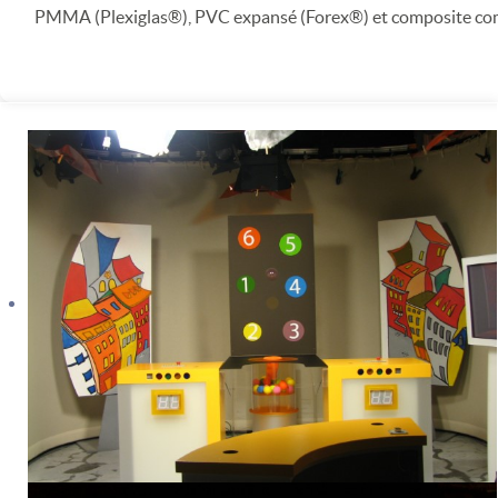
PMMA (Plexiglas®), PVC expansé (Forex®) et composite c