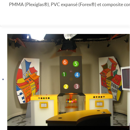
PMMA (Plexiglas®), PVC expansé (Forex®) et composite c