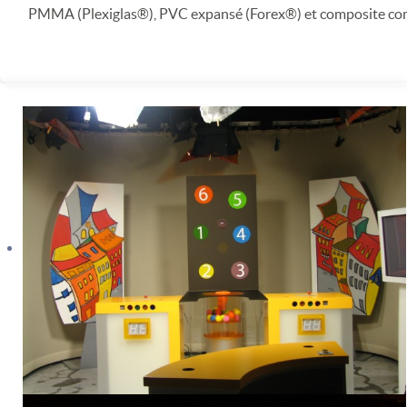
PMMA (Plexiglas®), PVC expansé (Forex®) et composite c