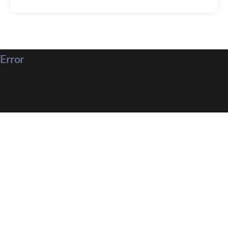
Error
Parlez-nous de votre projet !
Demandez-nous un devis personnalisé, nous vous
répondrons dans les plus brefs délais.