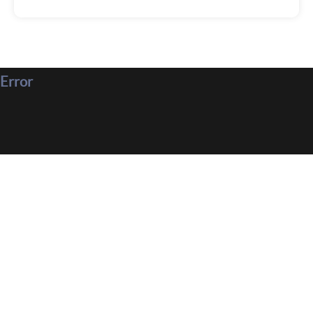
Error
Parlez-nous de votre projet !
Demandez-nous un devis personnalisé, nous vous
répondrons dans les plus brefs délais.