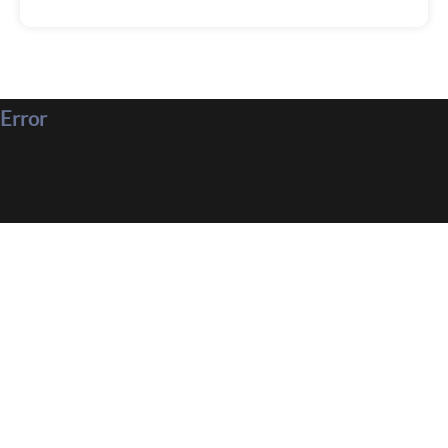
Error
Parlez-nous de votre projet !
Demandez-nous un devis personnalisé, nous vous
répondrons dans les plus brefs délais.